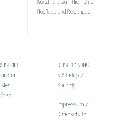
Kurztrip Ibiza – Highlights,
Ausflüge und Reisetipps
REISEZIELE
REISEPLANUNG
Europa
Städtetrip /
Asien
Kurztrip
Afrika
Impressum
/
Datenschutz