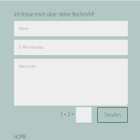
Ich freue mich über deine Nachricht!
=
Senden
1 + 3
HOME