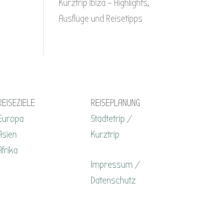
Kurztrip Ibiza – Highlights,
Ausflüge und Reisetipps
REISEZIELE
REISEPLANUNG
Europa
Städtetrip /
Asien
Kurztrip
Afrika
Impressum
/
Datenschutz