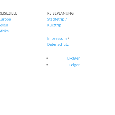
REISEZIELE
REISEPLANUNG
Europa
Städtetrip /
Asien
Kurztrip
Afrika
Impressum
/
Datenschutz
Folgen
Folgen